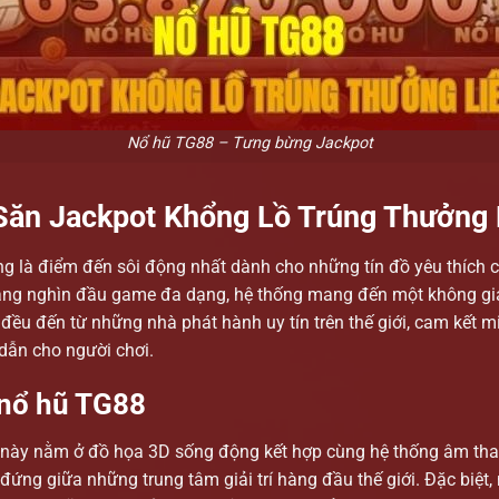
Nổ hũ TG88 – Tưng bừng Jackpot
Săn Jackpot Khổng Lồ Trúng Thưởng 
g là điểm đến sôi động nhất dành cho những tín đồ yêu thích
hàng nghìn đầu game đa dạng, hệ thống mang đến một không gia
i đều đến từ những nhà phát hành uy tín trên thế giới, cam kết 
dẫn cho người chơi.
 nổ hũ TG88
 này nằm ở đồ họa 3D sống động kết hợp cùng hệ thống âm tha
đứng giữa những trung tâm giải trí hàng đầu thế giới. Đặc biệt