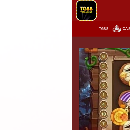
Chuyển
đến
nội
dung
TG88
CA