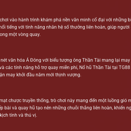
hơi vào hành trình khám phá nền văn minh cổ đại với những bi
nổi tiếng với tính năng nhân hệ số thưởng liên hoàn, giúp ngườ
trong một vòng quay.
nét văn hóa Á Đông với biểu tượng ông Thần Tài mang lại may m
 và các tính năng hỗ trợ quay miễn phí, Nổ hũ Thần Tài tại TG8
ận may khởi đầu năm mới thịnh vượng.
ạt chược truyền thống, trò chơi này mang đến một luồng gió 
ếp bài và quay hũ tạo nên những chuỗi thắng liên hoàn, khiến ng
ịch tính và thú vị.