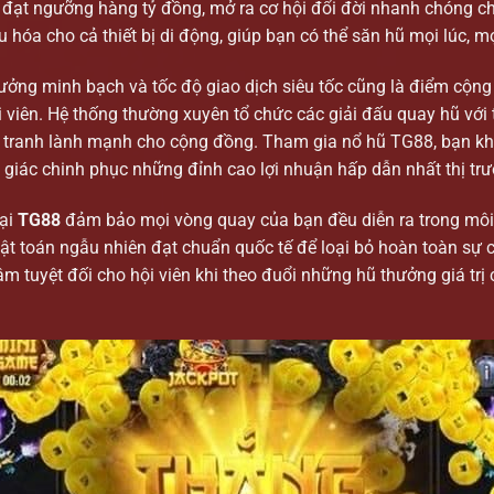
đạt ngưỡng hàng tỷ đồng, mở ra cơ hội đổi đời nhanh chóng c
u hóa cho cả thiết bị di động, giúp bạn có thể săn hũ mọi lúc, 
hưởng minh bạch và tốc độ giao dịch siêu tốc cũng là điểm cộn
i viên. Hệ thống thường xuyên tổ chức các giải đấu quay hũ với t
nh tranh lành mạnh cho cộng đồng. Tham gia nổ hũ TG88, bạn k
giác chinh phục những đỉnh cao lợi nhuận hấp dẫn nhất thị trư
tại
TG88
đảm bảo mọi vòng quay của bạn đều diễn ra trong môi 
ật toán ngẫu nhiên đạt chuẩn quốc tế để loại bỏ hoàn toàn sự c
m tuyệt đối cho hội viên khi theo đuổi những hũ thưởng giá trị 