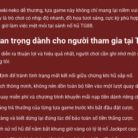
ki-neko dễ thương, tựa game này không chỉ mang lại niềm vui 
y là trò chơi có nhịp độ nhanh, đồ họa tươi sáng, cực kỳ phù h
giờ làm việc mệt mỏi tại sảnh nổ hũ TG88.
uan trọng dành cho người tham gia tại
diễn ra thuận lợi và hiệu quả nhất, người chơi cần ghi nhớ một
 tôi:
ịnh để tránh tình trạng mất kết nối giữa chừng khi hũ sắp nổ.
h thông minh, không nên dồn toàn bộ tiền vào một lượt quay d
quay miễn phí và chương trình khuyến mãi nạp tiền dành riêng 
bảng trả thưởng của từng tựa game trước khi bắt đầu đặt cược.
ràng và biết dừng lại đúng lúc để bảo toàn số tiền thắng cược.
h sử nổ hũ để nắm bắt khung giờ vàng có tỷ lệ nổ Jackpot cao 