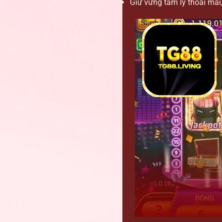
Giữ vững tâm lý thoải mái, 