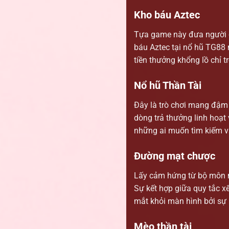
Kho báu Aztec
Tựa game này đưa người c
báu Aztec tại nổ hũ TG88 
tiền thưởng khổng lồ chỉ 
Nổ hũ Thần Tài
Đây là trò chơi mang đậm 
dòng trả thưởng linh hoạt
những ai muốn tìm kiếm v
Đường mạt chược
Lấy cảm hứng từ bộ môn m
Sự kết hợp giữa quy tắc x
mắt khỏi màn hình bởi sự k
Mèo thần tài