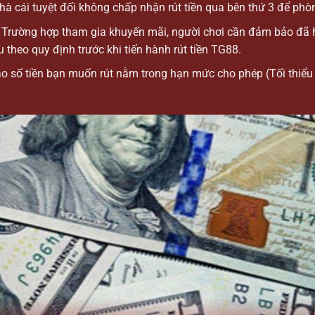
hà cái tuyệt đối không chấp nhận rút tiền qua bên thứ 3 để phò
: Trường hợp tham gia khuyến mãi, người chơi cần đảm bảo đã
theo quy định trước khi tiến hành rút tiền TG88.
ảo số tiền bạn muốn rút nằm trong hạn mức cho phép (Tối thiểu 