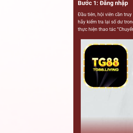
Bước 1: Đăng nhập
Đầu tiên, hội viên cần tru
hãy kiểm tra lại số dư tro
thực hiện thao tác “Chuyển