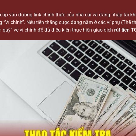
y cập vào đường link chính thức của nhà cái và đăng nhập tài kh
ng “Ví chính”. Nếu tiền thắng cược đang nằm ở các ví phụ (Thể t
 quỹ” về ví chính để đủ điều kiện thực hiện giao dịch
rút tiền 