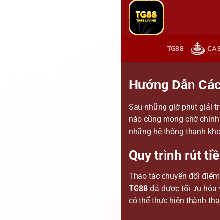
Chuyển
đến
nội
dung
TG88
CA
Hướng Dẫn Cách
Sau những giờ phút giải tr
nào cũng mong chờ chính 
những hệ thống thanh kho
Quy trình rút t
Thao tác chuyển đổi điểm 
TG88
đã được tối ưu hóa v
có thể thực hiện thành thạ