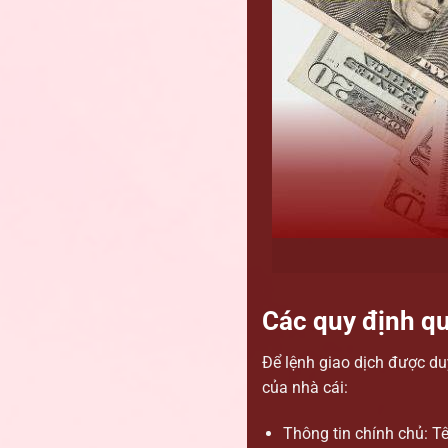
Các quy định qu
Để lệnh giao dịch được du
của nhà cái:
Thông tin chính chủ: T